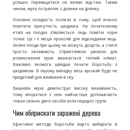
успішно переміщатися на великі відстані. Таким
чином, муха потрапляє з ділянки на ділянку.
Основна складність полягає в тому, щоб вчасно
помітити присутність шкідника. На початковому
етапі на плодах з’являються ледь помітні чорні
точки. Це і є місця проколів для відкладання яєць.
Зелені плоди при цьому не можуть дозріти, а стиглі
просто загнивають. Сприятливою умовою для
розмноження мухи вважається теплий клімат.
Важливо якомога швидше почати боротьбу з
шкідником. В іншому випадку весь врожай буде не
придатний для вживання в їжу.
Вишнева муха демонструє високу виживаність,
тому впоратися з нею найчастіше допомагають
тільки сильно діючі засоби інсектицидної групи.
Чим обприскати заражені дерева
Ефективні методи боротьби варто вибирати в