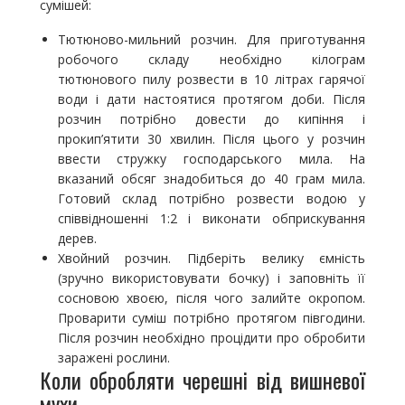
сумішей:
Тютюново-мильний розчин. Для приготування
робочого складу необхідно кілограм
тютюнового пилу розвести в 10 літрах гарячої
води і дати настоятися протягом доби. Після
розчин потрібно довести до кипіння і
прокип’ятити 30 хвилин. Після цього у розчин
ввести стружку господарського мила. На
вказаний обсяг знадобиться до 40 грам мила.
Готовий склад потрібно розвести водою у
співвідношенні 1:2 і виконати обприскування
дерев.
Хвойний розчин. Підберіть велику ємність
(зручно використовувати бочку) і заповніть її
сосновою хвоєю, після чого залийте окропом.
Проварити суміш потрібно протягом півгодини.
Після розчин необхідно процідити про обробити
заражені рослини.
Коли обробляти черешні від вишневої
мухи