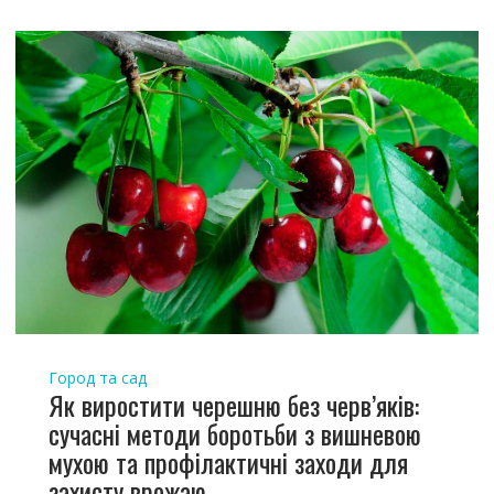
Город та сад
Як виростити черешню без черв’яків:
сучасні методи боротьби з вишневою
мухою та профілактичні заходи для
захисту врожаю