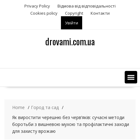
S
Privacy Policy
Відмова від відповідальності
k
Сookies policy
Copyright
Контакти
i
Увійти
p
t
o
drovami.com.ua
c
o
n
t
e
n
t
Home
Город та сад
Як виростити черешню без черв’яків: сучасні методи
боротьби з вишневою мухою та профілактичні заходи
для захисту врожаю