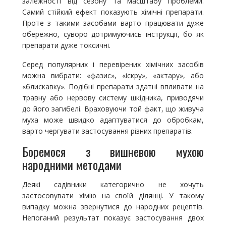
залежності від сезону та масштабу проблеми.
Самий стійкий ефект показують хімічні препарати.
Проте з такими засобами варто працювати дуже
обережно, суворо дотримуючись інструкції, бо як
препарати дуже токсичні.
Серед популярних і перевірених хімічних засобів
можна вибрати: «фазис», «іскру», «актару», або
«блискавку». Подібні препарати здатні впливати на
травну або нервову систему шкідника, приводячи
до його загибелі. Враховуючи той факт, що живуча
муха може швидко адаптуватися до обробкам,
варто чергувати застосування різних препаратів.
Боремося з вишневою мухою
народними методами
Деякі садівники категорично не хочуть
застосовувати хімію на своїй ділянці. У такому
випадку можна звернутися до народних рецептів.
Непоганий результат показує застосування двох