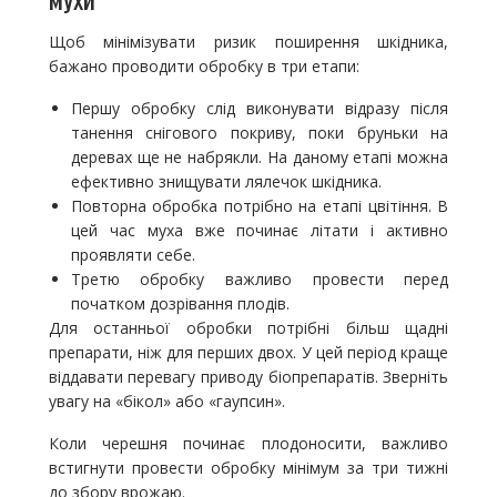
Щоб мінімізувати ризик поширення шкідника,
бажано проводити обробку в три етапи:
Першу обробку слід виконувати відразу після
танення снігового покриву, поки бруньки на
деревах ще не набрякли. На даному етапі можна
ефективно знищувати лялечок шкідника.
Повторна обробка потрібно на етапі цвітіння. В
цей час муха вже починає літати і активно
проявляти себе.
Третю обробку важливо провести перед
початком дозрівання плодів.
Для останньої обробки потрібні більш щадні
препарати, ніж для перших двох. У цей період краще
віддавати перевагу приводу біопрепаратів. Зверніть
увагу на «бікол» або «гаупсин».
Коли черешня починає плодоносити, важливо
встигнути провести обробку мінімум за три тижні
до збору врожаю.