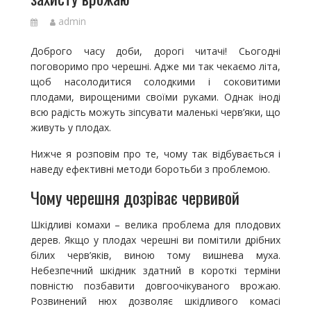
admin
Доброго часу доби, дорогі читачі! Сьогодні
поговоримо про черешні. Адже ми так чекаємо літа,
щоб насолодитися солодкими і соковитими
плодами, вирощеними своїми руками. Однак іноді
всю радість можуть зіпсувати маленькі черв’яки, що
живуть у плодах.
Нижче я розповім про те, чому так відбувається і
наведу ефективні методи боротьби з проблемою.
Чому черешня дозріває червивой
Шкідливі комахи – велика проблема для плодових
дерев. Якщо у плодах черешні ви помітили дрібних
білих черв’яків, виною тому вишнева муха.
Небезпечний шкідник здатний в короткі терміни
повністю позбавити довгоочікуваного врожаю.
Розвинений нюх дозволяє шкідливого комасі