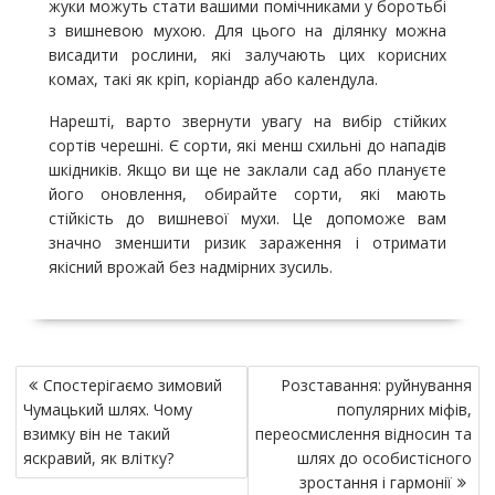
жуки можуть стати вашими помічниками у боротьбі
з вишневою мухою. Для цього на ділянку можна
висадити рослини, які залучають цих корисних
комах, такі як кріп, коріандр або календула.
Нарешті, варто звернути увагу на вибір стійких
сортів черешні. Є сорти, які менш схильні до нападів
шкідників. Якщо ви ще не заклали сад або плануєте
його оновлення, обирайте сорти, які мають
стійкість до вишневої мухи. Це допоможе вам
значно зменшити ризик зараження і отримати
якісний врожай без надмірних зусиль.
Н
Спостерігаємо зимовий
Розставання: руйнування
а
Чумацький шлях. Чому
популярних міфів,
в
взимку він не такий
переосмислення відносин та
и
яскравий, як влітку?
шлях до особистісного
зростання і гармонії
г