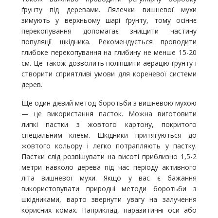
ґрунту під деревами. Лялечки вишневої мухи
зимують у верхньому шарі ґрунту, тому осіннє
перекопування допомагає знищити частину
популяції шкідника. Рекомендується проводити
глибоке перекопування на глибину не менше 15-20
см. Це також дозволить поліпшити аерацію ґрунту і
створити сприятливі умови для кореневої системи
дерев.
Ще один дієвий метод боротьби з вишневою мухою
— це використання пасток. Можна виготовити
липкі пастки з жовтого картону, покритого
спеціальним клеєм. Шкідники притягуються до
жовтого кольору і легко потрапляють у пастку.
Пастки слід розвішувати на висоті приблизно 1,5-2
метри навколо дерева під час періоду активного
літа вишневої мухи. Якщо у вас є бажання
використовувати природні методи боротьби з
шкідниками, варто звернути увагу на залучення
корисних комах. Наприклад, паразитичні оси або