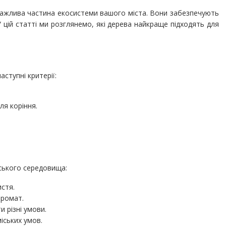
 важлива частина екосистеми вашого міста. Вони забезпечують
цій статті ми розглянемо, які дерева найкраще підходять для
аступні критерії:
я коріння.
іського середовища:
истя.
аромат.
 різні умови.
іських умов.