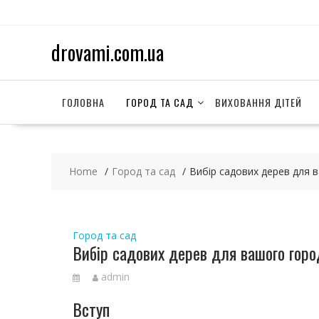
S
k
i
drovami.com.ua
p
t
o
c
ГОЛОВНА
ГОРОД ТА САД
ВИХОВАННЯ ДІТЕЙ
o
n
t
e
Home
Город та сад
Вибір садових дерев для 
n
t
Город та сад
Вибір садових дерев для вашого горо
admin
Вступ