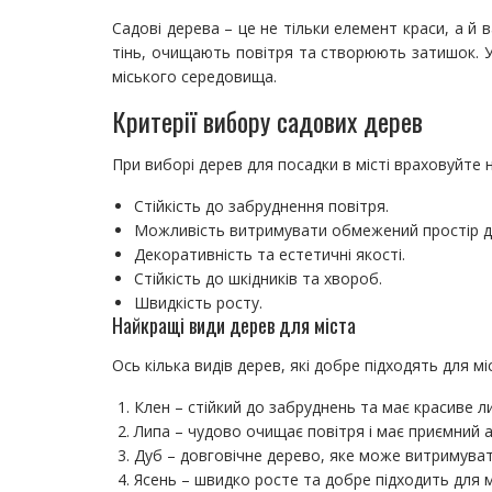
Садові дерева – це не тільки елемент краси, а й
тінь, очищають повітря та створюють затишок. У 
міського середовища.
Критерії вибору садових дерев
При виборі дерев для посадки в місті враховуйте н
Стійкість до забруднення повітря.
Можливість витримувати обмежений простір дл
Декоративність та естетичні якості.
Стійкість до шкідників та хвороб.
Швидкість росту.
Найкращі види дерев для міста
Ось кілька видів дерев, які добре підходять для м
Клен – стійкий до забруднень та має красиве л
Липа – чудово очищає повітря і має приємний 
Дуб – довговічне дерево, яке може витримувати
Ясень – швидко росте та добре підходить для м