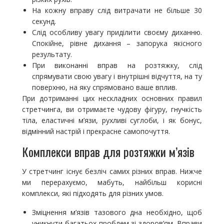
На кожну вправу слід витрачати не більше 30
секунд.
Слід особливу увагу приділити своєму диханню.
Спокійне, рівне дихання – запорука якісного
результату.
При виконанні вправ на розтяжку, слід
спрямувати свою увагу і внутрішні відчуття, на ту
поверхню, на яку спрямовано ваше вплив.
При дотриманні цих нескладних основних правил
стретчинга, ви отримаєте чудову фігуру, гнучкість
тіла, еластичні м’язи, рухливі суглоби, і як бонус,
відмінний настрій і прекрасне самопочуття.
Комплекси вправ для розтяжки м’язів
У стретчинг існує безліч самих різних вправ. Нижче
ми перерахуємо, мабуть, найбільш корисні
комплекси, які підходять для різних умов.
Зміцнення м’язів тазового дна необхідно, щоб
уникнути багатьох проблем зі здоров’ям. Вправи