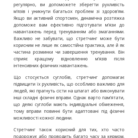
регулярно, ви допоможете зберегти рухливість
м’язів і уникнути багатьох проблем зі здоров’ям.
Якщо ви активний спортсмен, динамічна розтяжка
допоможе вам ефективно підготувати м’язи до
навантажень перед тренуванням або змаганнями.
Важливо не забувати, що стретчинг може бути
корисним не лише як самостійна практика, але й як
частина розминки чи завершення тренування. Він
сприяє кращому відновленню м’язів після
інтенсивних фізичних навантажень.
Що стосується суглобів, стретчинг допомагає
підвищити їх рухливість, що особливо важливо для
людей, які прагнуть сісти на шпагат або виконувати
інші складні фізичні вправи. Однак варто пам’ятати,
що деякі суглоби мають індивідуальні обмеження,
тому вправи повинні бути адаптовані під фізичні
можливості кожної людини.
Стретчинг також корисний для тих, хто часто
подорожує або проводить багато часу за кермом.