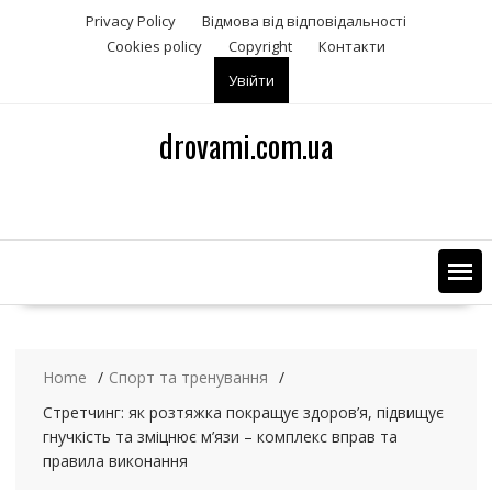
S
Privacy Policy
Відмова від відповідальності
k
Сookies policy
Copyright
Контакти
i
Увійти
p
t
o
drovami.com.ua
c
o
n
t
e
n
t
Home
Спорт та тренування
Стретчинг: як розтяжка покращує здоров’я, підвищує
гнучкість та зміцнює м’язи – комплекс вправ та
правила виконання