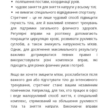
поліпшення постави, координації рухів.
чудове заняття для зняття напруги у всьому тілі;
не вимагає спеціального відвідування спортзалу.
Стретчинг – це не лише чудовий спосіб підвищити
гнучкість тіла, але й важливий елемент тренувань
для підтримки загального фізичного здоров’я.
Регулярні вправи на розтяжку допомагають
покращити циркуляцію крові, розвивати рухливість
суглобів, а також знижують напруженість м’язів.
Однак, для досягнення максимального результату
важливо дотримуватися певних правил і
використовувати різні комплекси вправ, які
підходять для різних фізичних умов і потреб.
Якщо ви хочете зміцнити м’язи, розслабитися після
важкого дня або підготувати тіло до інтенсивного
тренування, стретчинг стане вашим незамінним
помічником. Наприклад, для тих, хто працює в офісі
і веде малорухливий спосіб життя, є спеціальний
комплекс, спрямований на збільшення рухливості
тіла та зняття напруги. Виконуючи вправи