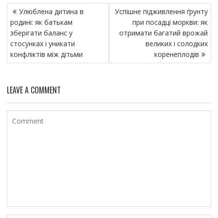
Н
Улюблена дитина в
Успішне підживлення ґрунту
а
родині: як батькам
при посадці моркви: як
в
зберігати баланс у
отримати багатий врожай
и
стосунках і уникати
великих і солодких
конфліктів між дітьми
коренеплодів
г
а
ц
LEAVE A COMMENT
и
я
п
о
з
а
п
и
с
я