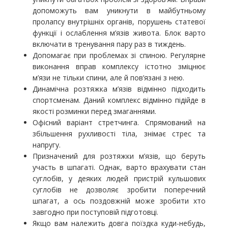
допоможуть вам уникнути в майбутньому
пролапсу внутрішніх органів, порушень статевої
функції і ослаблення м’язів живота. Блок варто
включати в тренування пару раз в тиждень.
Допомагає при проблемах зі спиною. Регулярне
виконання вправ комплексу істотно зміцнює
м’язи не тільки спини, але й пов’язані з нею.
Динамічна розтяжка м’язів відмінно підходить
спортсменам. Даний комплекс відмінно підійде в
якості розминки перед змаганнями.
Офісний варіант стретчинга. Спрямований на
збільшення рухливості тіла, знімає стрес та
напругу.
Призначений для розтяжки м’язів, що беруть
участь в шпагаті. Однак, варто врахувати стан
суглобів, у деяких людей пристрій кульшових
суглобів не дозволяє зробити поперечний
шпагат, а ось поздовжній може зробити хто
завгодно при поступовій підготовці.
Якщо вам належить довга поїздка куди-небудь,