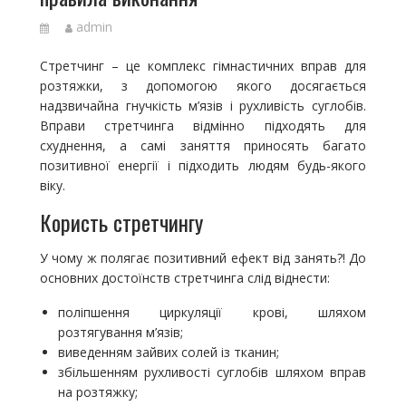
admin
Стретчинг – це комплекс гімнастичних вправ для
розтяжки, з допомогою якого досягається
надзвичайна гнучкість м’язів і рухливість суглобів.
Вправи стретчинга відмінно підходять для
схуднення, а самі заняття приносять багато
позитивної енергії і підходить людям будь-якого
віку.
Користь стретчингу
У чому ж полягає позитивний ефект від занять?! До
основних достоїнств стретчинга слід віднести:
поліпшення циркуляції крові, шляхом
розтягування м’язів;
виведенням зайвих солей із тканин;
збільшенням рухливості суглобів шляхом вправ
на розтяжку;