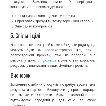
стосунків. Важливо вміти їх вирішувати
конструктивно. Рекомендується:
Не піднімати голос під час суперечки.
Спробувати зрозуміти точку зору іншої сторони.
Знаходити компроміси.
5. Спільні цілі
Наявність спільних цілей може об’єднати родину. Це
можуть бути як короткострокові цілі, так і
довгострокові проекти, такі як подорож або
ремонт у домі.
b-i-g.com.ua
може стати корисним
ресурсом у плануванні ваших сімейних проектів.
Висновок
Зміцнення сімейних стосунків потребує зусиль, але
результати вартості. Виконуючи ці прості поради,
ви зможете створити більш гармонійне та
підтримуюче середовище для себе та своїх
близьких.