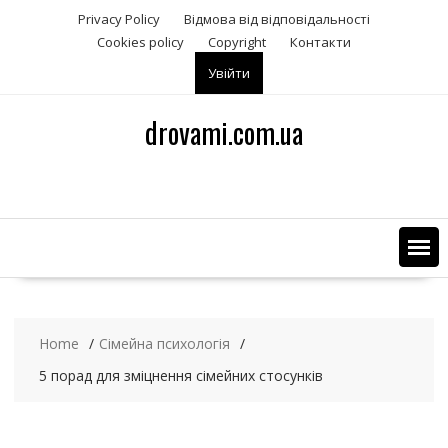
S
Privacy Policy
Відмова від відповідальності
k
Сookies policy
Copyright
Контакти
i
Увійти
p
t
o
drovami.com.ua
c
o
n
t
e
n
t
Home
Сімейна психологія
5 порад для зміцнення сімейних стосунків