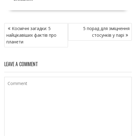
Н
Космічні загадки: 5
5 порад для зміцнення
а
найцікавіших фактів про
стосунків у парі
в
планети
и
г
LEAVE A COMMENT
а
ц
и
я
п
о
з
а
п